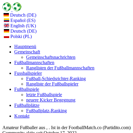
Deutsch (DE)
Español (ES)
English (UK)
Deutsch (DE)
Polski (PL)
Hauptmenü
Gemeinschaft
Gemeinschaftsnachrichten
Fußballmannschaften
Ranglisten der Fußballmannschaften
Fussballspieler
Fußball-Schiedsrichter-Ranking
Rangliste der Fußballspieler
Fußballspiele
letzte Fußballspiele
neuere Kicker Begegnung
Fußballplätze
Fußballplatz-Ranking
Kontakt
Amateur Fußballer aus , . Ist in der FootballMatch.co (Partidito.com)
Community aktiv seit October 17, 2022.