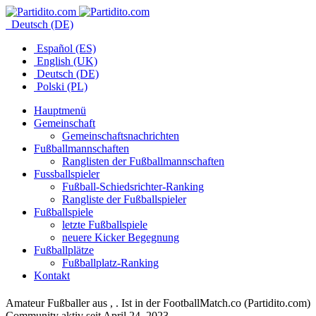
Deutsch (DE)
Español (ES)
English (UK)
Deutsch (DE)
Polski (PL)
Hauptmenü
Gemeinschaft
Gemeinschaftsnachrichten
Fußballmannschaften
Ranglisten der Fußballmannschaften
Fussballspieler
Fußball-Schiedsrichter-Ranking
Rangliste der Fußballspieler
Fußballspiele
letzte Fußballspiele
neuere Kicker Begegnung
Fußballplätze
Fußballplatz-Ranking
Kontakt
Amateur Fußballer aus , . Ist in der FootballMatch.co (Partidito.com)
Community aktiv seit April 24, 2023.