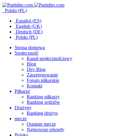
Polski (PL)
Español (ES)
English (UK)
Deutsch (DE)
Polski (PL)
Strona domowa
Społeczność
Kanał społecznościowy
Blog
Dev Blog
Zaszeregowanie
Forum piłkarskie
Kontakt
Piłkarze
Ranking piłkarzy
Ranking sędziów
Drużyny
Ranking drużyn
mecze
Ostatnie mecze
Najnowsze rekordy
Boisko