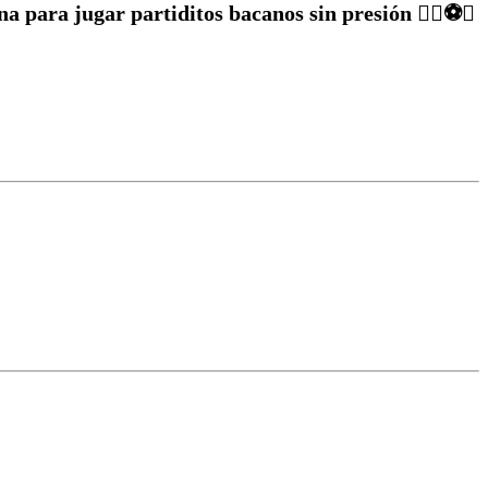
a para jugar partiditos bacanos sin presión ✌🏽⚽️🥅