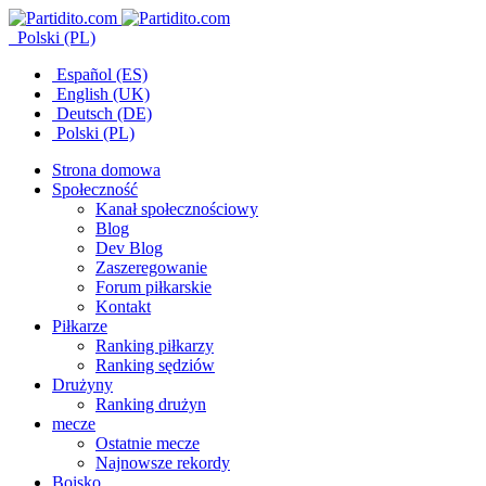
Polski (PL)
Español (ES)
English (UK)
Deutsch (DE)
Polski (PL)
Strona domowa
Społeczność
Kanał społecznościowy
Blog
Dev Blog
Zaszeregowanie
Forum piłkarskie
Kontakt
Piłkarze
Ranking piłkarzy
Ranking sędziów
Drużyny
Ranking drużyn
mecze
Ostatnie mecze
Najnowsze rekordy
Boisko