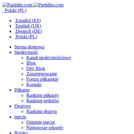
Polski (PL)
Español (ES)
English (UK)
Deutsch (DE)
Polski (PL)
Strona domowa
Społeczność
Kanał społecznościowy
Blog
Dev Blog
Zaszeregowanie
Forum piłkarskie
Kontakt
Piłkarze
Ranking piłkarzy
Ranking sędziów
Drużyny
Ranking drużyn
mecze
Ostatnie mecze
Najnowsze rekordy
Boisko