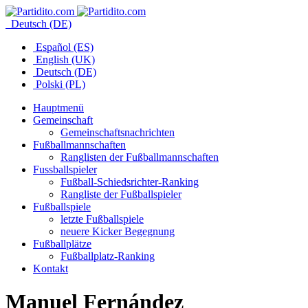
Deutsch (DE)
Español (ES)
English (UK)
Deutsch (DE)
Polski (PL)
Hauptmenü
Gemeinschaft
Gemeinschaftsnachrichten
Fußballmannschaften
Ranglisten der Fußballmannschaften
Fussballspieler
Fußball-Schiedsrichter-Ranking
Rangliste der Fußballspieler
Fußballspiele
letzte Fußballspiele
neuere Kicker Begegnung
Fußballplätze
Fußballplatz-Ranking
Kontakt
Manuel Fernández