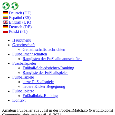
Deutsch (DE)
Español (ES)
English (UK)
Deutsch (DE)
Polski (PL)
Hauptmenü
Gemeinschaft
Gemeinschaftsnachrichten
Fußballmannschaften
Ranglisten der Fußballmannschaften
Fussballspieler
Fußball-Schiedsrichter-Ranking
Rangliste der Fußballspieler
Fußballspiele
letzte Fußballspiele
neuere Kicker Begegnung
Fußballplätze
Fußballplatz-Ranking
Kontakt
Amateur Fußballer aus , . Ist in der FootballMatch.co (Partidito.com)
Community aktiv seit April 10, 2024.