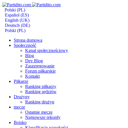
Polski (PL)
Español (ES)
English (UK)
Deutsch (DE)
Polski (PL)
Strona domowa
Społeczność
Kanał społecznościowy
Blog
Dev Blog
Zaszeregowanie
Forum piłkarskie
Kontakt
Piłkarze
Ranking piłkarzy
Ranking sędziów
Drużyny
Ranking drużyn
mecze
Ostatnie mecze
Najnowsze rekordy
Boisko
Klasyfikacja wysokości