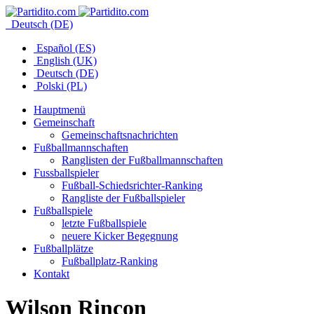
Deutsch (DE)
Español (ES)
English (UK)
Deutsch (DE)
Polski (PL)
Hauptmenü
Gemeinschaft
Gemeinschaftsnachrichten
Fußballmannschaften
Ranglisten der Fußballmannschaften
Fussballspieler
Fußball-Schiedsrichter-Ranking
Rangliste der Fußballspieler
Fußballspiele
letzte Fußballspiele
neuere Kicker Begegnung
Fußballplätze
Fußballplatz-Ranking
Kontakt
Wilson Rincon