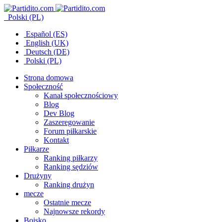
Polski (PL)
Español (ES)
English (UK)
Deutsch (DE)
Polski (PL)
Strona domowa
Społeczność
Kanał społecznościowy
Blog
Dev Blog
Zaszeregowanie
Forum piłkarskie
Kontakt
Piłkarze
Ranking piłkarzy
Ranking sędziów
Drużyny
Ranking drużyn
mecze
Ostatnie mecze
Najnowsze rekordy
Boisko