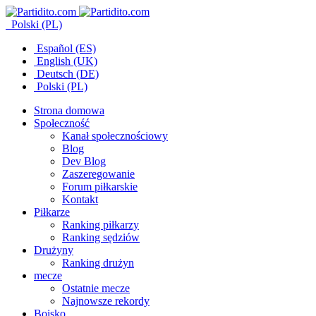
Polski (PL)
Español (ES)
English (UK)
Deutsch (DE)
Polski (PL)
Strona domowa
Społeczność
Kanał społecznościowy
Blog
Dev Blog
Zaszeregowanie
Forum piłkarskie
Kontakt
Piłkarze
Ranking piłkarzy
Ranking sędziów
Drużyny
Ranking drużyn
mecze
Ostatnie mecze
Najnowsze rekordy
Boisko