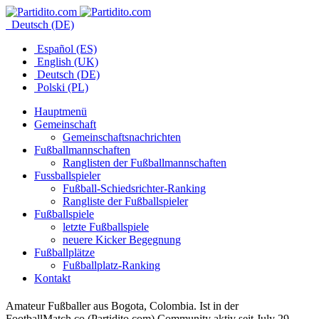
Deutsch (DE)
Español (ES)
English (UK)
Deutsch (DE)
Polski (PL)
Hauptmenü
Gemeinschaft
Gemeinschaftsnachrichten
Fußballmannschaften
Ranglisten der Fußballmannschaften
Fussballspieler
Fußball-Schiedsrichter-Ranking
Rangliste der Fußballspieler
Fußballspiele
letzte Fußballspiele
neuere Kicker Begegnung
Fußballplätze
Fußballplatz-Ranking
Kontakt
Amateur Fußballer aus Bogota, Colombia. Ist in der
FootballMatch.co (Partidito.com) Community aktiv seit July 29,