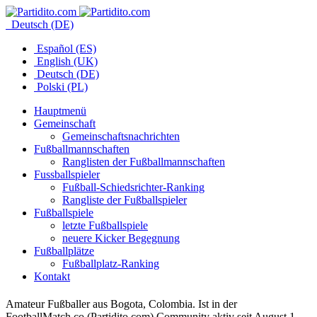
Deutsch (DE)
Español (ES)
English (UK)
Deutsch (DE)
Polski (PL)
Hauptmenü
Gemeinschaft
Gemeinschaftsnachrichten
Fußballmannschaften
Ranglisten der Fußballmannschaften
Fussballspieler
Fußball-Schiedsrichter-Ranking
Rangliste der Fußballspieler
Fußballspiele
letzte Fußballspiele
neuere Kicker Begegnung
Fußballplätze
Fußballplatz-Ranking
Kontakt
Amateur Fußballer aus Bogota, Colombia. Ist in der
FootballMatch.co (Partidito.com) Community aktiv seit August 1,