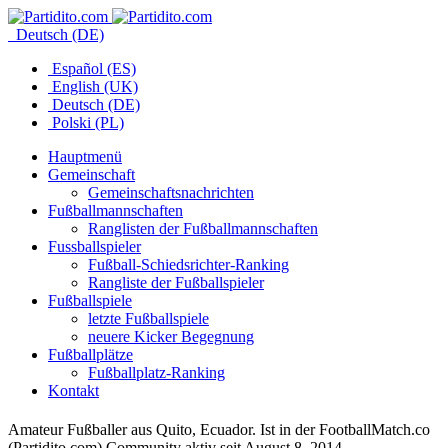
Deutsch (DE)
Español (ES)
English (UK)
Deutsch (DE)
Polski (PL)
Hauptmenü
Gemeinschaft
Gemeinschaftsnachrichten
Fußballmannschaften
Ranglisten der Fußballmannschaften
Fussballspieler
Fußball-Schiedsrichter-Ranking
Rangliste der Fußballspieler
Fußballspiele
letzte Fußballspiele
neuere Kicker Begegnung
Fußballplätze
Fußballplatz-Ranking
Kontakt
Amateur Fußballer aus Quito, Ecuador. Ist in der FootballMatch.co
(Partidito.com) Community aktiv seit August 8, 2014.