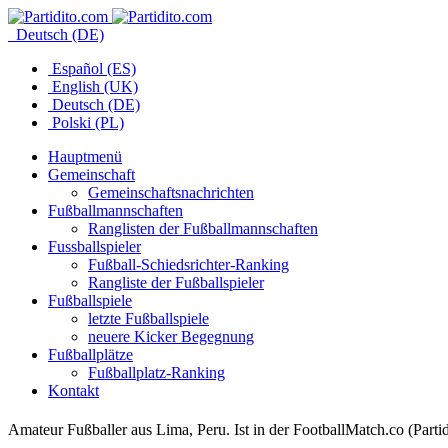
Deutsch (DE)
Español (ES)
English (UK)
Deutsch (DE)
Polski (PL)
Hauptmenü
Gemeinschaft
Gemeinschaftsnachrichten
Fußballmannschaften
Ranglisten der Fußballmannschaften
Fussballspieler
Fußball-Schiedsrichter-Ranking
Rangliste der Fußballspieler
Fußballspiele
letzte Fußballspiele
neuere Kicker Begegnung
Fußballplätze
Fußballplatz-Ranking
Kontakt
Amateur Fußballer aus Lima, Peru. Ist in der FootballMatch.co (Part