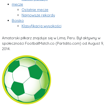
mecze
Ostatnie mecze
Najnowsze rekordy
Boisko
Klasyfikacja wysokości
Amatorski piłkarz znajduje się w Lima, Peru. Był aktywny w
społeczności FootballMatch.co (Partidito.com) od August 9,
2014.