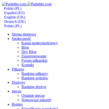
Polski (PL)
Español (ES)
English (UK)
Deutsch (DE)
Polski (PL)
Strona domowa
Społeczność
Kanał społecznościowy
Blog
Dev Blog
Zaszeregowanie
Forum piłkarskie
Kontakt
Piłkarze
Ranking piłkarzy
Ranking sędziów
Drużyny
Ranking drużyn
mecze
Ostatnie mecze
Najnowsze rekordy
Boisko
Klasyfikacja wysokości