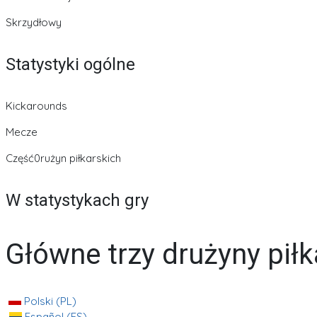
Skrzydłowy
Statystyki ogólne
Kickarounds
Mecze
Część0rużyn piłkarskich
W statystykach gry
Główne trzy drużyny piłk
Polski (PL)
Español (ES)