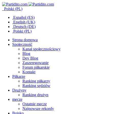
Polski (PL)
Español (ES)
English (UK)
Deutsch (DE)
Polski (PL)
Strona domowa
Społeczność
Kanał społecznościowy
Blog
Dev Blog
Zaszeregowanie
Forum piłkarskie
Kontakt
Piłkarze
Ranking piłkarzy
Ranking sędziów
Drużyny
Ranking drużyn
mecze
Ostatnie mecze
Najnowsze rekordy
Boisko