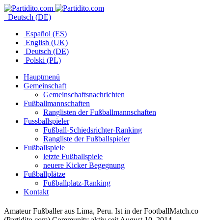
Deutsch (DE)
Español (ES)
English (UK)
Deutsch (DE)
Polski (PL)
Hauptmenü
Gemeinschaft
Gemeinschaftsnachrichten
Fußballmannschaften
Ranglisten der Fußballmannschaften
Fussballspieler
Fußball-Schiedsrichter-Ranking
Rangliste der Fußballspieler
Fußballspiele
letzte Fußballspiele
neuere Kicker Begegnung
Fußballplätze
Fußballplatz-Ranking
Kontakt
Amateur Fußballer aus Lima, Peru. Ist in der FootballMatch.co
(Partidito.com) Community aktiv seit August 10, 2014.