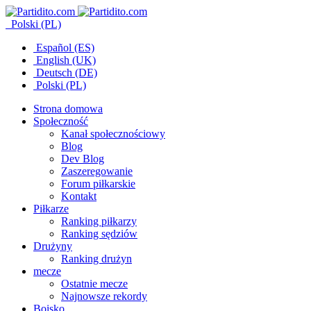
Polski (PL)
Español (ES)
English (UK)
Deutsch (DE)
Polski (PL)
Strona domowa
Społeczność
Kanał społecznościowy
Blog
Dev Blog
Zaszeregowanie
Forum piłkarskie
Kontakt
Piłkarze
Ranking piłkarzy
Ranking sędziów
Drużyny
Ranking drużyn
mecze
Ostatnie mecze
Najnowsze rekordy
Boisko