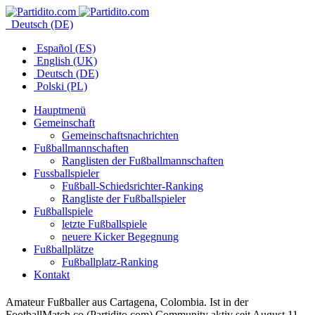
Deutsch (DE)
Español (ES)
English (UK)
Deutsch (DE)
Polski (PL)
Hauptmenü
Gemeinschaft
Gemeinschaftsnachrichten
Fußballmannschaften
Ranglisten der Fußballmannschaften
Fussballspieler
Fußball-Schiedsrichter-Ranking
Rangliste der Fußballspieler
Fußballspiele
letzte Fußballspiele
neuere Kicker Begegnung
Fußballplätze
Fußballplatz-Ranking
Kontakt
Amateur Fußballer aus Cartagena, Colombia. Ist in der
FootballMatch.co (Partidito.com) Community aktiv seit August 11,