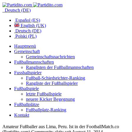
Deutsch (DE)
Español (ES)
English (UK)
Deutsch (DE)
Polski (PL)
Hauptmenü
Gemeinschaft
Gemeinschaftsnachrichten
Fußballmannschaften
Ranglisten der Fußballmannschaften
Fussballspieler
Fußball-Schiedsrichter-Ranking
Rangliste der Fußballspieler
Fußballspiele
letzte Fußballspiele
neuere Kicker Begegnung
Fußballplätze
Fußballplatz-Ranking
Kontakt
Amateur Fußballer aus Lima, Peru. Ist in der FootballMatch.co
(Partidito.com) Community aktiv seit August 11, 2014.