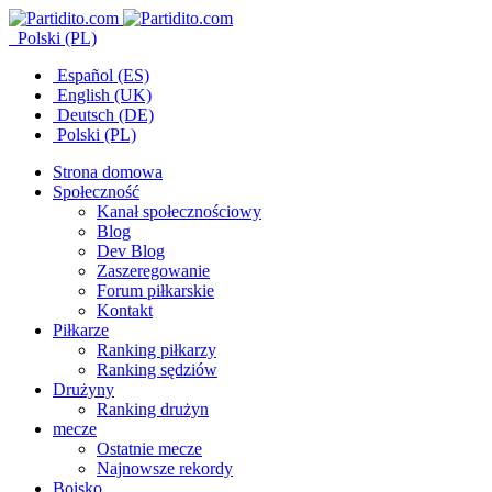
Polski (PL)
Español (ES)
English (UK)
Deutsch (DE)
Polski (PL)
Strona domowa
Społeczność
Kanał społecznościowy
Blog
Dev Blog
Zaszeregowanie
Forum piłkarskie
Kontakt
Piłkarze
Ranking piłkarzy
Ranking sędziów
Drużyny
Ranking drużyn
mecze
Ostatnie mecze
Najnowsze rekordy
Boisko