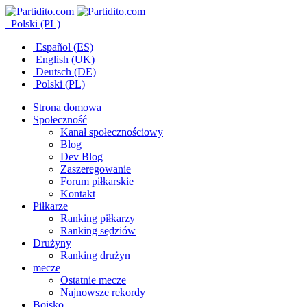
Polski (PL)
Español (ES)
English (UK)
Deutsch (DE)
Polski (PL)
Strona domowa
Społeczność
Kanał społecznościowy
Blog
Dev Blog
Zaszeregowanie
Forum piłkarskie
Kontakt
Piłkarze
Ranking piłkarzy
Ranking sędziów
Drużyny
Ranking drużyn
mecze
Ostatnie mecze
Najnowsze rekordy
Boisko