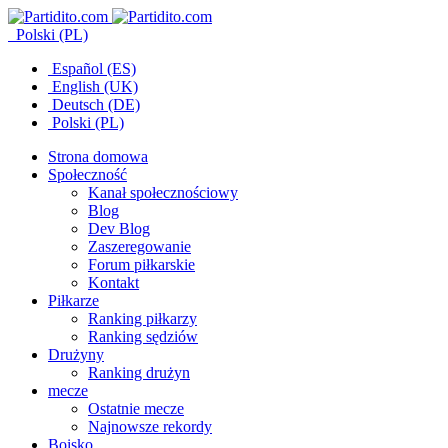
Polski (PL)
Español (ES)
English (UK)
Deutsch (DE)
Polski (PL)
Strona domowa
Społeczność
Kanał społecznościowy
Blog
Dev Blog
Zaszeregowanie
Forum piłkarskie
Kontakt
Piłkarze
Ranking piłkarzy
Ranking sędziów
Drużyny
Ranking drużyn
mecze
Ostatnie mecze
Najnowsze rekordy
Boisko