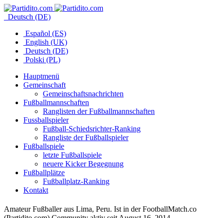
Deutsch (DE)
Español (ES)
English (UK)
Deutsch (DE)
Polski (PL)
Hauptmenü
Gemeinschaft
Gemeinschaftsnachrichten
Fußballmannschaften
Ranglisten der Fußballmannschaften
Fussballspieler
Fußball-Schiedsrichter-Ranking
Rangliste der Fußballspieler
Fußballspiele
letzte Fußballspiele
neuere Kicker Begegnung
Fußballplätze
Fußballplatz-Ranking
Kontakt
Amateur Fußballer aus Lima, Peru. Ist in der FootballMatch.co
(Partidito.com) Community aktiv seit August 16, 2014.