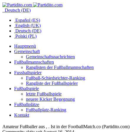
Deutsch (DE)
Español (ES)
English (UK)
Deutsch (DE)
Polski (PL)
Hauptmenü
Gemeinschaft
Gemeinschaftsnachrichten
Fußballmannschaften
Ranglisten der Fußballmannschaften
Fussballspieler
Fußball-Schiedsrichter-Ranking
Rangliste der Fußballspieler
Fußballspiele
letzte Fußballspiele
neuere Kicker Begegnung
Fußballplätze
Fußballplatz-Ranking
Kontakt
Amateur Fußballer aus , . Ist in der FootballMatch.co (Partidito.com)
Community aktiv seit August 16, 2014.