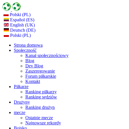
Polski (PL)
Español (ES)
English (UK)
Deutsch (DE)
Polski (PL)
Strona domowa
Społeczność
Kanał społecznościowy
Blog
Dev Blog
Zaszeregowanie
Forum piłkarskie
Kontakt
Piłkarze
Ranking piłkarzy
Ranking sędziów
Drużyny
Ranking drużyn
mecze
Ostatnie mecze
Najnowsze rekordy
Boisko