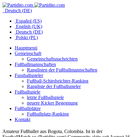
Deutsch (DE)
Español (ES)
English (UK)
Deutsch (DE)
Polski (PL)
Hauptmenü
Gemeinschaft
Gemeinschaftsnachrichten
Fußballmannschaften
Ranglisten der Fußballmannschaften
Fussballspieler
Fußball-Schiedsrichter-Ranking
Rangliste der Fußballspieler
Fußballspiele
letzte Fußballspiele
neuere Kicker Begegnung
Fußballplätze
Fußballplatz-Ranking
Kontakt
Amateur Fußballer aus Bogota, Colombia. Ist in der
FootballMatch.co (Partidito.com) Community aktiv seit August 16,