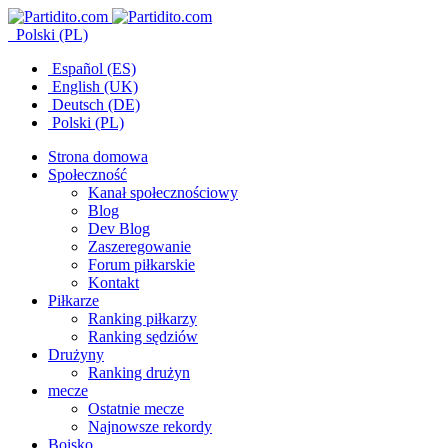
Polski (PL)
Español (ES)
English (UK)
Deutsch (DE)
Polski (PL)
Strona domowa
Społeczność
Kanał społecznościowy
Blog
Dev Blog
Zaszeregowanie
Forum piłkarskie
Kontakt
Piłkarze
Ranking piłkarzy
Ranking sędziów
Drużyny
Ranking drużyn
mecze
Ostatnie mecze
Najnowsze rekordy
Boisko