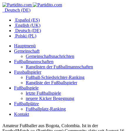
Deutsch (DE)
Español (ES)
English (UK)
Deutsch (DE)
Polski (PL)
Hauptmenü
Gemeinschaft
Gemeinschaftsnachrichten
Fußballmannschaften
Ranglisten der Fußballmannschaften
Fussballspieler
Fußball-Schiedsrichter-Ranking
Rangliste der Fußballspieler
Fußballspiele
letzte Fußballspiele
neuere Kicker Begegnung
Fußballplätze
Fußballplatz-Ranking
Kontakt
Amateur Fußballer aus Bogota, Colombia. Ist in der
FootballMatch.co (Partidito.com) Community aktiv seit August 16,