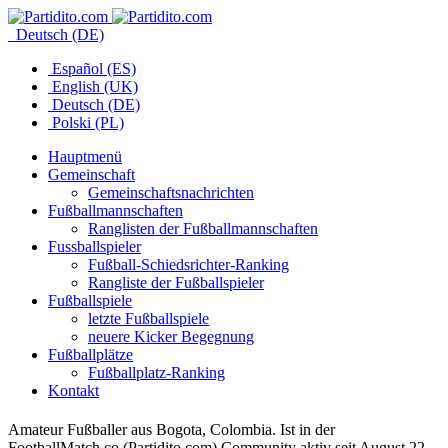
Deutsch (DE)
Español (ES)
English (UK)
Deutsch (DE)
Polski (PL)
Hauptmenü
Gemeinschaft
Gemeinschaftsnachrichten
Fußballmannschaften
Ranglisten der Fußballmannschaften
Fussballspieler
Fußball-Schiedsrichter-Ranking
Rangliste der Fußballspieler
Fußballspiele
letzte Fußballspiele
neuere Kicker Begegnung
Fußballplätze
Fußballplatz-Ranking
Kontakt
Amateur Fußballer aus Bogota, Colombia. Ist in der
FootballMatch.co (Partidito.com) Community aktiv seit August 22,