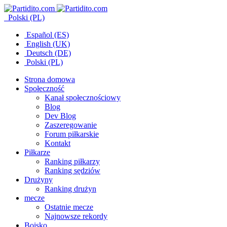
Polski (PL)
Español (ES)
English (UK)
Deutsch (DE)
Polski (PL)
Strona domowa
Społeczność
Kanał społecznościowy
Blog
Dev Blog
Zaszeregowanie
Forum piłkarskie
Kontakt
Piłkarze
Ranking piłkarzy
Ranking sędziów
Drużyny
Ranking drużyn
mecze
Ostatnie mecze
Najnowsze rekordy
Boisko