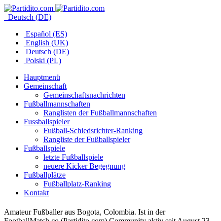
Deutsch (DE)
Español (ES)
English (UK)
Deutsch (DE)
Polski (PL)
Hauptmenü
Gemeinschaft
Gemeinschaftsnachrichten
Fußballmannschaften
Ranglisten der Fußballmannschaften
Fussballspieler
Fußball-Schiedsrichter-Ranking
Rangliste der Fußballspieler
Fußballspiele
letzte Fußballspiele
neuere Kicker Begegnung
Fußballplätze
Fußballplatz-Ranking
Kontakt
Amateur Fußballer aus Bogota, Colombia. Ist in der
FootballMatch.co (Partidito.com) Community aktiv seit August 23,