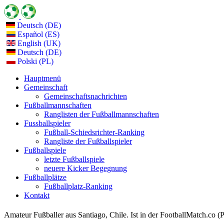
Deutsch (DE)
Español (ES)
English (UK)
Deutsch (DE)
Polski (PL)
Hauptmenü
Gemeinschaft
Gemeinschaftsnachrichten
Fußballmannschaften
Ranglisten der Fußballmannschaften
Fussballspieler
Fußball-Schiedsrichter-Ranking
Rangliste der Fußballspieler
Fußballspiele
letzte Fußballspiele
neuere Kicker Begegnung
Fußballplätze
Fußballplatz-Ranking
Kontakt
Amateur Fußballer aus Santiago, Chile. Ist in der FootballMatch.co (