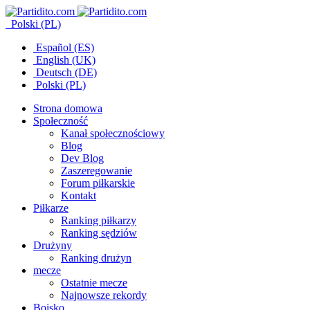
Polski (PL)
Español (ES)
English (UK)
Deutsch (DE)
Polski (PL)
Strona domowa
Społeczność
Kanał społecznościowy
Blog
Dev Blog
Zaszeregowanie
Forum piłkarskie
Kontakt
Piłkarze
Ranking piłkarzy
Ranking sędziów
Drużyny
Ranking drużyn
mecze
Ostatnie mecze
Najnowsze rekordy
Boisko