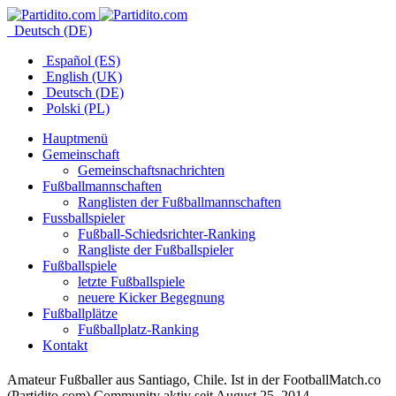
Deutsch (DE)
Español (ES)
English (UK)
Deutsch (DE)
Polski (PL)
Hauptmenü
Gemeinschaft
Gemeinschaftsnachrichten
Fußballmannschaften
Ranglisten der Fußballmannschaften
Fussballspieler
Fußball-Schiedsrichter-Ranking
Rangliste der Fußballspieler
Fußballspiele
letzte Fußballspiele
neuere Kicker Begegnung
Fußballplätze
Fußballplatz-Ranking
Kontakt
Amateur Fußballer aus Santiago, Chile. Ist in der FootballMatch.co
(Partidito.com) Community aktiv seit August 25, 2014.