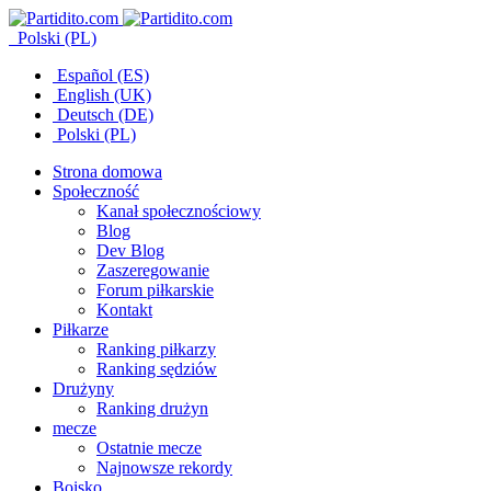
Polski (PL)
Español (ES)
English (UK)
Deutsch (DE)
Polski (PL)
Strona domowa
Społeczność
Kanał społecznościowy
Blog
Dev Blog
Zaszeregowanie
Forum piłkarskie
Kontakt
Piłkarze
Ranking piłkarzy
Ranking sędziów
Drużyny
Ranking drużyn
mecze
Ostatnie mecze
Najnowsze rekordy
Boisko