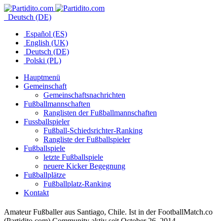
Deutsch (DE)
Español (ES)
English (UK)
Deutsch (DE)
Polski (PL)
Hauptmenü
Gemeinschaft
Gemeinschaftsnachrichten
Fußballmannschaften
Ranglisten der Fußballmannschaften
Fussballspieler
Fußball-Schiedsrichter-Ranking
Rangliste der Fußballspieler
Fußballspiele
letzte Fußballspiele
neuere Kicker Begegnung
Fußballplätze
Fußballplatz-Ranking
Kontakt
Amateur Fußballer aus Santiago, Chile. Ist in der FootballMatch.co
(Partidito.com) Community aktiv seit October 26, 2014.