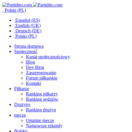
Polski (PL)
Español (ES)
English (UK)
Deutsch (DE)
Polski (PL)
Strona domowa
Społeczność
Kanał społecznościowy
Blog
Dev Blog
Zaszeregowanie
Forum piłkarskie
Kontakt
Piłkarze
Ranking piłkarzy
Ranking sędziów
Drużyny
Ranking drużyn
mecze
Ostatnie mecze
Najnowsze rekordy
Boisko