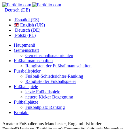
Deutsch (DE)
Español (ES)
English (UK)
Deutsch (DE)
Polski (PL)
Hauptmenü
Gemeinschaft
Gemeinschaftsnachrichten
Fußballmannschaften
Ranglisten der Fußballmannschaften
Fussballspieler
Fußball-Schiedsrichter-Ranking
Rangliste der Fußballspieler
Fußballspiele
letzte Fußballspiele
neuere Kicker Begegnung
Fußballplätze
Fußballplatz-Ranking
Kontakt
Amateur Fußballer aus Manchester, England. Ist in der
FootballMatch.co (Partidito.com) Community aktiv seit November