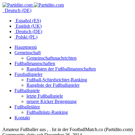
Deutsch (DE)
Español (ES)
English (UK)
Deutsch (DE)
Polski (PL)
Hauptmenü
Gemeinschaft
Gemeinschaftsnachrichten
Fußballmannschaften
Ranglisten der Fußballmannschaften
Fussballspieler
Fußball-Schiedsrichter-Ranking
Rangliste der Fußballspieler
Fußballspiele
letzte Fußballspiele
neuere Kicker Begegnung
Fußballplätze
Fußballplatz-Ranking
Kontakt
Amateur Fußballer aus , . Ist in der FootballMatch.co (Partidito.com)
Community aktiv seit December 26, 2014.