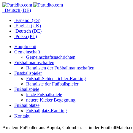
Deutsch (DE)
Español (ES)
English (UK)
Deutsch (DE)
Polski (PL)
Hauptmenü
Gemeinschaft
Gemeinschaftsnachrichten
Fußballmannschaften
Ranglisten der Fußballmannschaften
Fussballspieler
Fußball-Schiedsrichter-Ranking
Rangliste der Fußballspieler
Fußballspiele
letzte Fußballspiele
neuere Kicker Begegnung
Fußballplätze
Fußballplatz-Ranking
Kontakt
Amateur Fußballer aus Bogota, Colombia. Ist in der FootballMatch.c