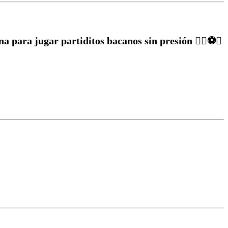
a para jugar partiditos bacanos sin presión ✌🏽⚽️🥅