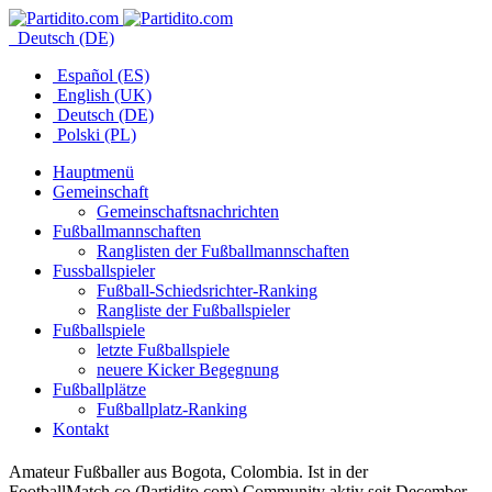
Deutsch (DE)
Español (ES)
English (UK)
Deutsch (DE)
Polski (PL)
Hauptmenü
Gemeinschaft
Gemeinschaftsnachrichten
Fußballmannschaften
Ranglisten der Fußballmannschaften
Fussballspieler
Fußball-Schiedsrichter-Ranking
Rangliste der Fußballspieler
Fußballspiele
letzte Fußballspiele
neuere Kicker Begegnung
Fußballplätze
Fußballplatz-Ranking
Kontakt
Amateur Fußballer aus Bogota, Colombia. Ist in der
FootballMatch.co (Partidito.com) Community aktiv seit December