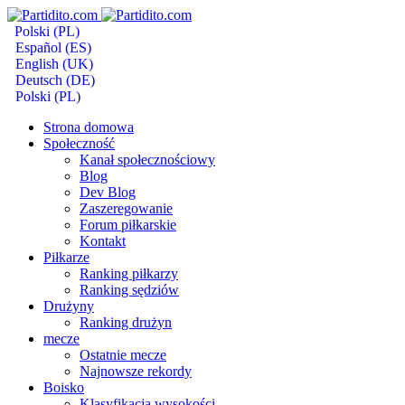
Polski (PL)
Español (ES)
English (UK)
Deutsch (DE)
Polski (PL)
Strona domowa
Społeczność
Kanał społecznościowy
Blog
Dev Blog
Zaszeregowanie
Forum piłkarskie
Kontakt
Piłkarze
Ranking piłkarzy
Ranking sędziów
Drużyny
Ranking drużyn
mecze
Ostatnie mecze
Najnowsze rekordy
Boisko
Klasyfikacja wysokości