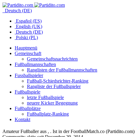
Deutsch (DE)
Español (ES)
English (UK)
Deutsch (DE)
Polski (PL)
Hauptmenü
Gemeinschaft
Gemeinschaftsnachrichten
Fußballmannschaften
Ranglisten der Fußballmannschaften
Fussballspieler
Fußball-Schiedsrichter-Ranking
Rangliste der Fußballspieler
Fußballspiele
letzte Fußballspiele
neuere Kicker Begegnung
Fußballplätze
Fußballplatz-Ranking
Kontakt
Amateur Fußballer aus , . Ist in der FootballMatch.co (Partidito.com)
Community aktiv seit December 29, 2014.