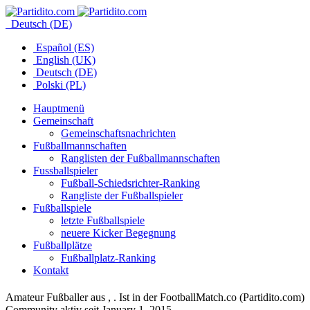
Deutsch (DE)
Español (ES)
English (UK)
Deutsch (DE)
Polski (PL)
Hauptmenü
Gemeinschaft
Gemeinschaftsnachrichten
Fußballmannschaften
Ranglisten der Fußballmannschaften
Fussballspieler
Fußball-Schiedsrichter-Ranking
Rangliste der Fußballspieler
Fußballspiele
letzte Fußballspiele
neuere Kicker Begegnung
Fußballplätze
Fußballplatz-Ranking
Kontakt
Amateur Fußballer aus , . Ist in der FootballMatch.co (Partidito.com)
Community aktiv seit January 1, 2015.