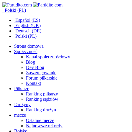
Polski (PL)
Español (ES)
English (UK)
Deutsch (DE)
Polski (PL)
Strona domowa
Społeczność
Kanał społecznościowy
Blog
Dev Blog
Zaszeregowanie
Forum piłkarskie
Kontakt
Piłkarze
Ranking piłkarzy
Ranking sędziów
Drużyny
Ranking drużyn
mecze
Ostatnie mecze
Najnowsze rekordy
Boisko